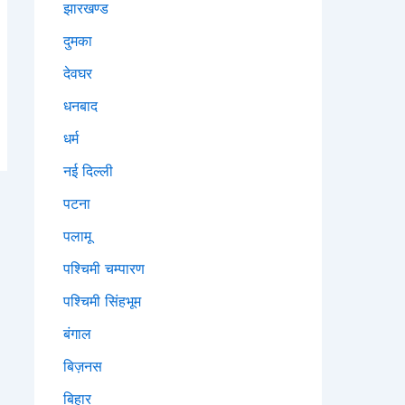
झारखण्ड
दुमका
देवघर
धनबाद
धर्म
नई दिल्ली
पटना
पलामू
पश्चिमी चम्पारण
पश्चिमी सिंहभूम
बंगाल
बिज़नस
बिहार