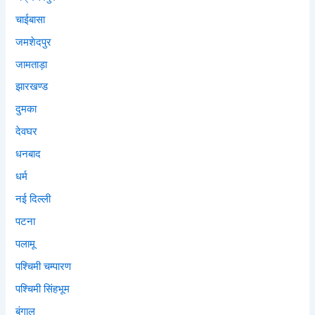
चाईबासा
जमशेदपुर
जामताड़ा
झारखण्ड
दुमका
देवघर
धनबाद
धर्म
नई दिल्ली
पटना
पलामू
पश्चिमी चम्पारण
पश्चिमी सिंहभूम
बंगाल