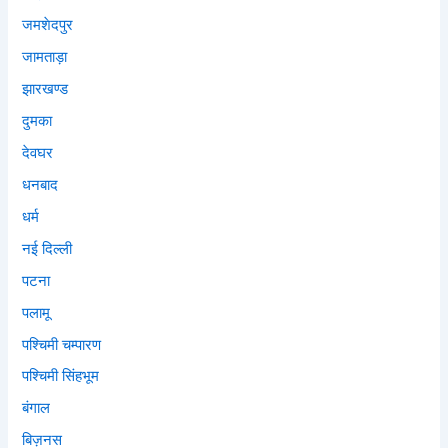
जमशेदपुर
जामताड़ा
झारखण्ड
दुमका
देवघर
धनबाद
धर्म
नई दिल्ली
पटना
पलामू
पश्चिमी चम्पारण
पश्चिमी सिंहभूम
बंगाल
बिज़नस