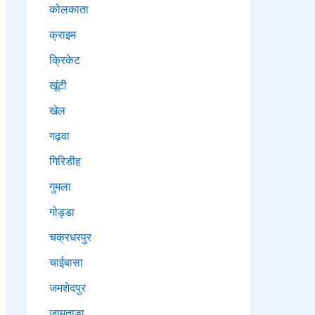
कोलकाता
क्राइम
क्रिकेट
खूंटी
खेल
गढ़वा
गिरिडीह
गुमला
गोड्डा
चक्रधरपुर
चाईबासा
जमशेदपुर
जामताड़ा