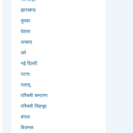
झारखण्ड
दुमका
देवघर
धनबाद
धर्म
नई दिल्ली
पटना
पलामू
पश्चिमी चम्पारण
पश्चिमी सिंहभूम
बंगाल
बिज़नस