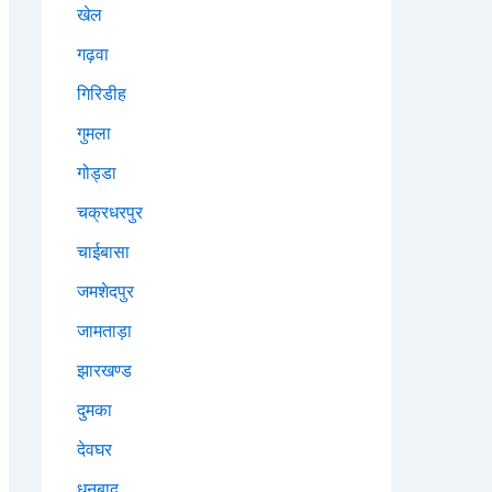
खेल
गढ़वा
गिरिडीह
गुमला
गोड्डा
चक्रधरपुर
चाईबासा
जमशेदपुर
जामताड़ा
झारखण्ड
दुमका
देवघर
धनबाद