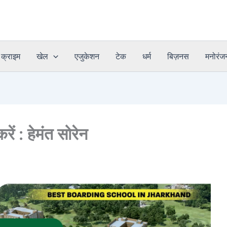
क्राइम
खेल
एजुकेशन
टेक
धर्म
बिज़नस
मनोरंज
रें : हेमंत सोरेन