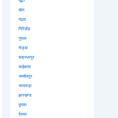
खूंटी
खेल
गढ़वा
गिरिडीह
गुमला
गोड्डा
चक्रधरपुर
चाईबासा
जमशेदपुर
जामताड़ा
झारखण्ड
दुमका
देवघर