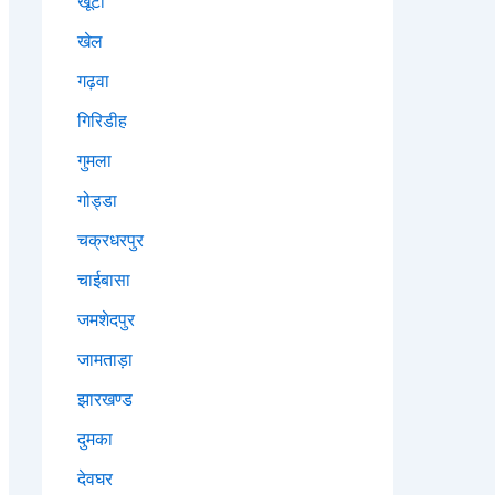
खूंटी
खेल
गढ़वा
गिरिडीह
गुमला
गोड्डा
चक्रधरपुर
चाईबासा
जमशेदपुर
जामताड़ा
झारखण्ड
दुमका
देवघर