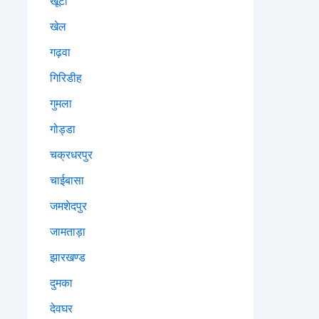
खूंटी
खेल
गढ़वा
गिरिडीह
गुमला
गोड्डा
चक्रधरपुर
चाईबासा
जमशेदपुर
जामताड़ा
झारखण्ड
दुमका
देवघर