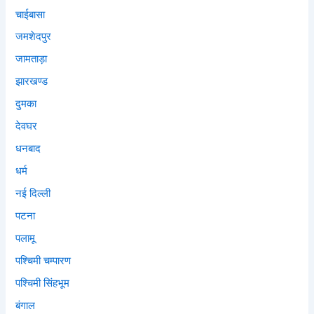
चाईबासा
जमशेदपुर
जामताड़ा
झारखण्ड
दुमका
देवघर
धनबाद
धर्म
नई दिल्ली
पटना
पलामू
पश्चिमी चम्पारण
पश्चिमी सिंहभूम
बंगाल