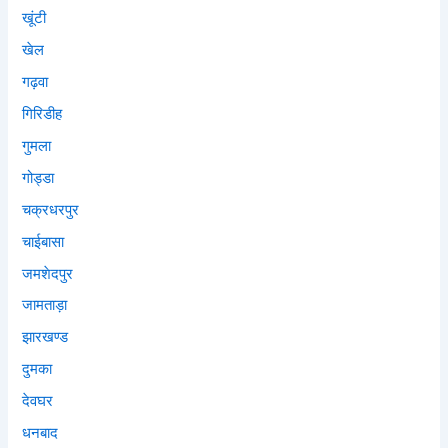
खूंटी
खेल
गढ़वा
गिरिडीह
गुमला
गोड्डा
चक्रधरपुर
चाईबासा
जमशेदपुर
जामताड़ा
झारखण्ड
दुमका
देवघर
धनबाद