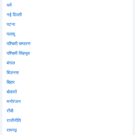
धर्म
नई दिल्ली
पटना
पलामू
पश्चिमी चम्पारण
पश्चिमी सिंहभूम
बंगाल
बिज़नस
बिहार
बोकारो
मनोरंजन
राँची
राजीनीति
रामगढ़