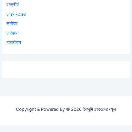
राष्ट्रीय
लाइफस्टाइल
लातेहार
लातेहार
हजारीबाग
Copyright & Powered By © 2026 देवभूमि झारखण्ड न्यूज
Social media & sharing icons powered by
UltimatelySocial