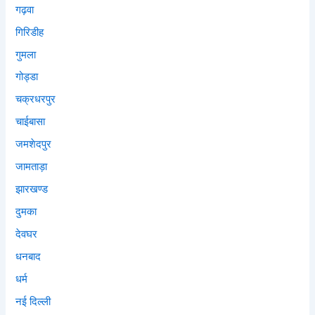
गढ़वा
गिरिडीह
गुमला
गोड्डा
चक्रधरपुर
चाईबासा
जमशेदपुर
जामताड़ा
झारखण्ड
दुमका
देवघर
धनबाद
धर्म
नई दिल्ली