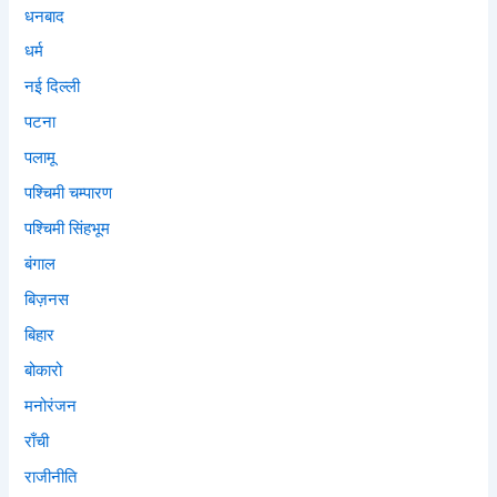
धनबाद
धर्म
नई दिल्ली
पटना
पलामू
पश्चिमी चम्पारण
पश्चिमी सिंहभूम
बंगाल
बिज़नस
बिहार
बोकारो
मनोरंजन
राँची
राजीनीति