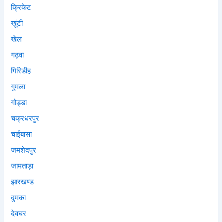
क्रिकेट
खूंटी
खेल
गढ़वा
गिरिडीह
गुमला
गोड्डा
चक्रधरपुर
चाईबासा
जमशेदपुर
जामताड़ा
झारखण्ड
दुमका
देवघर