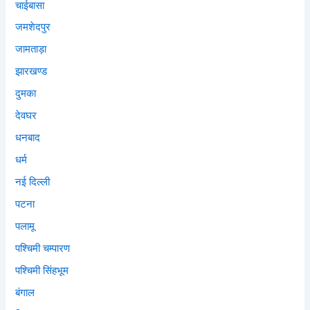
चाईबासा
जमशेदपुर
जामताड़ा
झारखण्ड
दुमका
देवघर
धनबाद
धर्म
नई दिल्ली
पटना
पलामू
पश्चिमी चम्पारण
पश्चिमी सिंहभूम
बंगाल