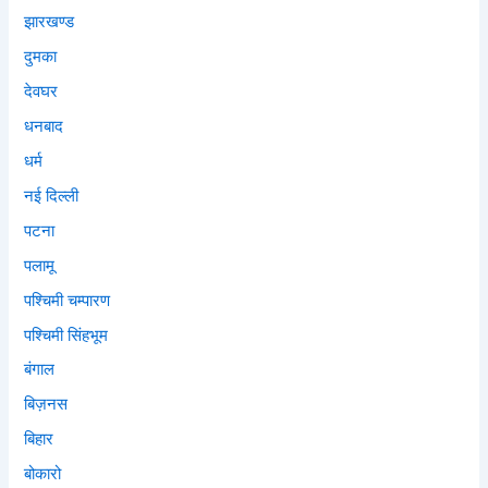
झारखण्ड
दुमका
देवघर
धनबाद
धर्म
नई दिल्ली
पटना
पलामू
पश्चिमी चम्पारण
पश्चिमी सिंहभूम
बंगाल
बिज़नस
बिहार
बोकारो