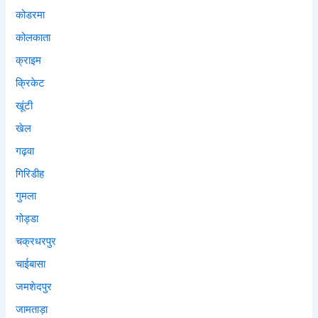
कोडरमा
कोलकाता
क्राइम
क्रिकेट
खूंटी
खेल
गढ़वा
गिरिडीह
गुमला
गोड्डा
चक्रधरपुर
चाईबासा
जमशेदपुर
जामताड़ा