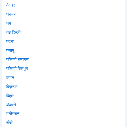
देवघर
धनबाद
धर्म
नई दिल्ली
पटना
पलामू
पश्चिमी चम्पारण
पश्चिमी सिंहभूम
बंगाल
बिज़नस
बिहार
बोकारो
मनोरंजन
राँची