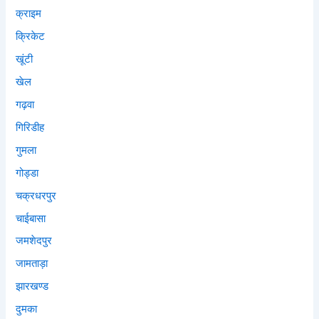
क्राइम
क्रिकेट
खूंटी
खेल
गढ़वा
गिरिडीह
गुमला
गोड्डा
चक्रधरपुर
चाईबासा
जमशेदपुर
जामताड़ा
झारखण्ड
दुमका