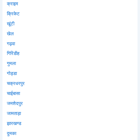
क्राइम
क्रिकेट
खूंटी
खेल
गढ़वा
गिरिडीह
गुमला
गोड्डा
चक्रधरपुर
चाईबासा
जमशेदपुर
जामताड़ा
झारखण्ड
दुमका