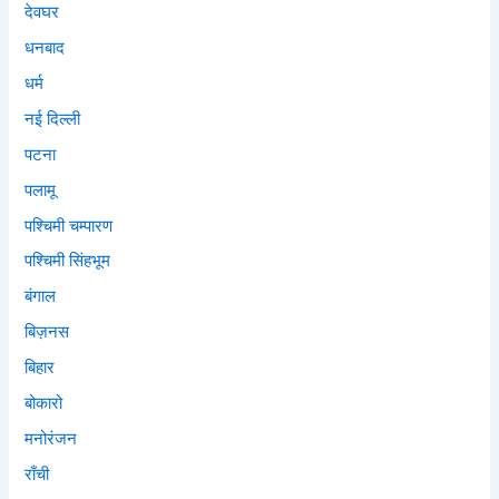
देवघर
धनबाद
धर्म
नई दिल्ली
पटना
पलामू
पश्चिमी चम्पारण
पश्चिमी सिंहभूम
बंगाल
बिज़नस
बिहार
बोकारो
मनोरंजन
राँची