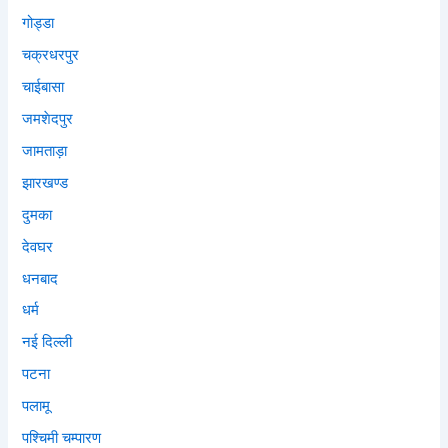
गोड्डा
चक्रधरपुर
चाईबासा
जमशेदपुर
जामताड़ा
झारखण्ड
दुमका
देवघर
धनबाद
धर्म
नई दिल्ली
पटना
पलामू
पश्चिमी चम्पारण