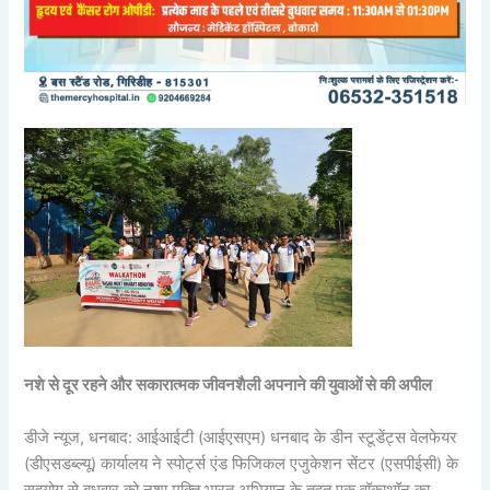
नशे से दूर रहने और सकारात्मक जीवनशैली अपनाने की युवाओं से की‌ अपील
डीजे न्यूज, धनबाद: आईआईटी (आईएसएम) धनबाद के डीन स्टूडेंट्स वेलफेयर
(डीएसडब्ल्यू) कार्यालय ने स्पोर्ट्स एंड फिजिकल एजुकेशन सेंटर (एसपीईसी) के
सहयोग से बुधवार को नशा मुक्ति भारत अभियान के तहत एक वॉकाथॉन का