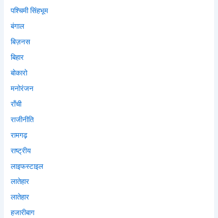
पश्चिमी सिंहभूम
बंगाल
बिज़नस
बिहार
बोकारो
मनोरंजन
राँची
राजीनीति
रामगढ़
राष्ट्रीय
लाइफस्टाइल
लातेहार
लातेहार
हजारीबाग