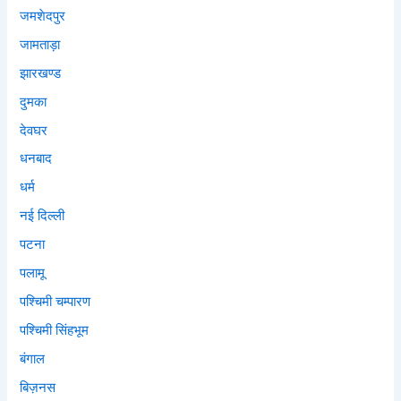
जमशेदपुर
जामताड़ा
झारखण्ड
दुमका
देवघर
धनबाद
धर्म
नई दिल्ली
पटना
पलामू
पश्चिमी चम्पारण
पश्चिमी सिंहभूम
बंगाल
बिज़नस