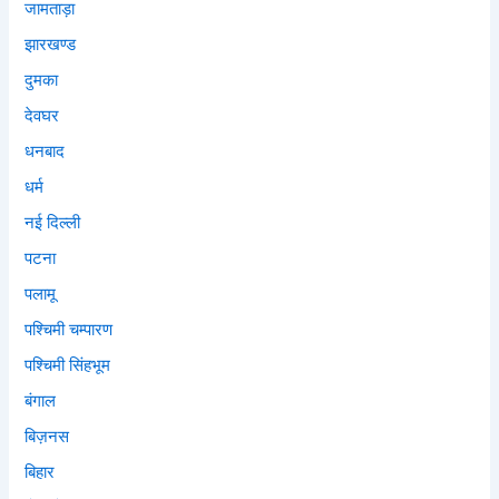
जामताड़ा
झारखण्ड
दुमका
देवघर
धनबाद
धर्म
नई दिल्ली
पटना
पलामू
पश्चिमी चम्पारण
पश्चिमी सिंहभूम
बंगाल
बिज़नस
बिहार