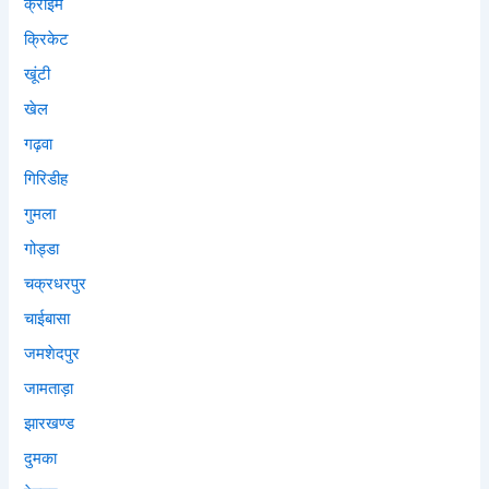
क्राइम
क्रिकेट
खूंटी
खेल
गढ़वा
गिरिडीह
गुमला
गोड्डा
चक्रधरपुर
चाईबासा
जमशेदपुर
जामताड़ा
झारखण्ड
दुमका