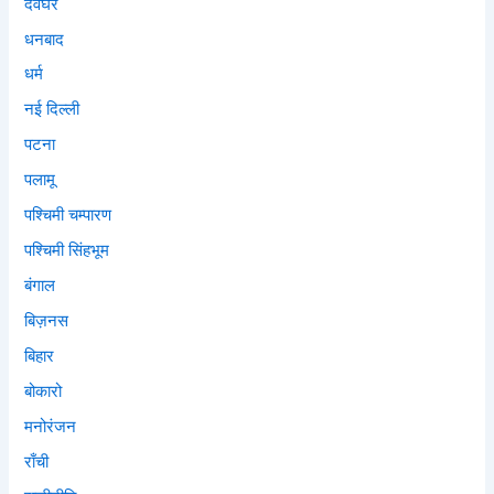
देवघर
धनबाद
धर्म
नई दिल्ली
पटना
पलामू
पश्चिमी चम्पारण
पश्चिमी सिंहभूम
बंगाल
बिज़नस
बिहार
बोकारो
मनोरंजन
राँची