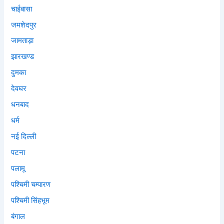
चाईबासा
जमशेदपुर
जामताड़ा
झारखण्ड
दुमका
देवघर
धनबाद
धर्म
नई दिल्ली
पटना
पलामू
पश्चिमी चम्पारण
पश्चिमी सिंहभूम
बंगाल