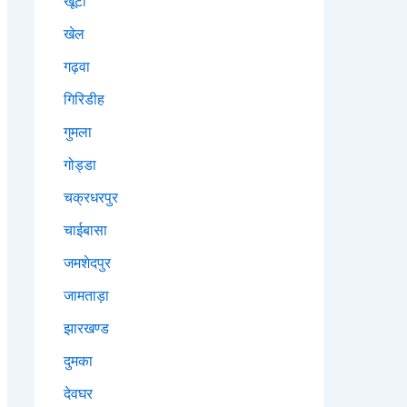
खूंटी
खेल
गढ़वा
गिरिडीह
गुमला
गोड्डा
चक्रधरपुर
चाईबासा
जमशेदपुर
जामताड़ा
झारखण्ड
दुमका
देवघर