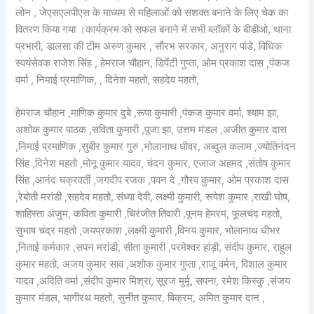
लोन , जेएसएलपीएस के माध्यम से महिलाओं को सशक्त बनाने के लिए चेक का
वितरण किया गया ।कार्यक्रम को सफल बनाने में सभी ब्लॉकों के बीडीओ, थाना
प्रभारी, डालसा की टीम अरुण कुमार , सौरभ सरकार, अनुराग पांडे, विधिक
स्वयंसेवक राजेश सिंह , हेमराज चौहान, डिपेंटी गुप्ता, ओम प्रकाश दास ,पंकज
वर्मा , निमाई प्रमाणिक, , दिनेश महतो, सहदेव महतो,
हेमराज चौहान ,माणिक कुमार दुबे ,रूपा कुमारी ,पंकज कुमार वर्मा, श्याम झा,
अशोक कुमार पाठक ,सविता कुमारी ,पूजा झा, उत्तम मंडल ,अजीत कुमार दास
,निमाई प्रमाणिक ,सुबीर कुमार गुरु ,भोलानाथ धीवर, अब्दुल कलाम ,ज्योतिनंदन
सिंह ,दिनेश महतो ,मोनू कुमार यादव, चंदन कुमार, एजाज अहमद ,संतोष कुमार
सिंह ,आनंद चक्रवर्ती ,जगदीप रजक ,पवन दे ,गौरव कुमार, ओम प्रकाश दास
,रेबोती मरांडी ,सहदेव महतो, संध्या देवी, लक्ष्मी कुमारी, रूपेश कुमार ,राखी घोष,
शाहिस्ता अंजुम, कविता कुमारी ,चिरंजीत तिवारी ,पूनम हेमरम, फूलचंद महतो,
सुभाष चंद्र महतो ,जयप्रकाश ,लक्ष्मी कुमारी ,विनय कुमार, भोलानाथ धीभर
,निताई कर्मकार ,सपन मरांडी, सीता कुमारी ,परमेश्वर हांड़ी, संदीप कुमार, राहुल
कुमार महतो, अजय कुमार साव ,अशोक कुमार गुप्ता ,राजू वर्मन, विशाल कुमार
यादव ,अदिति वर्मा ,संदीप कुमार मिश्रा, सूरज मुर्मू, सपना, रमेश किस्कु ,संजय
कुमार मंडल, भागीरथ महतो, सुनीत कुमार, बिक्रम, अमित कुमार दान ,