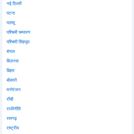
नई दिल्ली
पटना
पलामू
पश्चिमी चम्पारण
पश्चिमी सिंहभूम
बंगाल
बिज़नस
बिहार
बोकारो
मनोरंजन
राँची
राजीनीति
रामगढ़
राष्ट्रीय