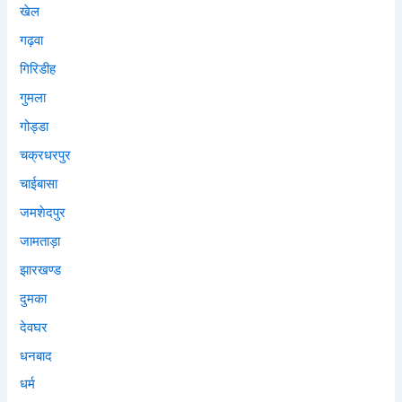
खेल
गढ़वा
गिरिडीह
गुमला
गोड्डा
चक्रधरपुर
चाईबासा
जमशेदपुर
जामताड़ा
झारखण्ड
दुमका
देवघर
धनबाद
धर्म