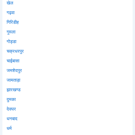
खेल
गढ़वा
गिरिडीह
गुमला
गोड्डा
चक्रधरपुर
चाईबासा
जमशेदपुर
जामताड़ा
झारखण्ड
दुमका
देवघर
धनबाद
धर्म