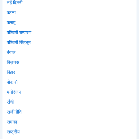
नई दिल्ली
पटना
पलामू
पश्चिमी चम्पारण
पश्चिमी सिंहभूम
बंगाल
बिज़नस
बिहार
बोकारो
मनोरंजन
राँची
राजीनीति
रामगढ़
राष्ट्रीय