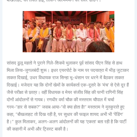
बौखलाहट का लेवल हाई, लेकिन आत्ममंथन का सर्वर डाउन।
सांसद ढुलू महतो ने पुराने गिले-शिकवे भुलाकर पूर्व सांसद पीएन सिंह से हाथ
मिला लिया-जुगलबंदी शुरू। इधर एयरपोर्ट के नाम पर पदयात्रा में भीड़ जुटाकर
ताकत दिखाई, उधर विधायक राज सिन्हा भू-धंसान पर धरने में बैठकर ताकत
दिखाई। मजेदार यह कि दोनों खेमों के कार्यकर्ता एक-दूसरे के ‘मंच’ से ऐसे दूर हैं
जैसे परीक्षा से छात्र। वहीं विधायक व मेयर संजीव सिंह की पत्नी रागिनी सिंह
दोनों आंदोलनों से गायब। रणधीर वर्मा चौक की मस्तराम चौपाल में चर्चा
गरम-“हार से सबक?” जवाब आया-“वो क्या होता है!” मस्तराम ने मुस्कुराते हुए
कहा, “बौखलाहट तो दिख रही है, पर सुधार की फाइल शायद अभी भी ‘पेंडिंग’
है।” कुल मिलाकर, अलग-अलग आंदोलनों की यह ‘एकता’ बता रही है कि पार्टी
की कहानी में अभी और ट्विस्ट बाकी है।