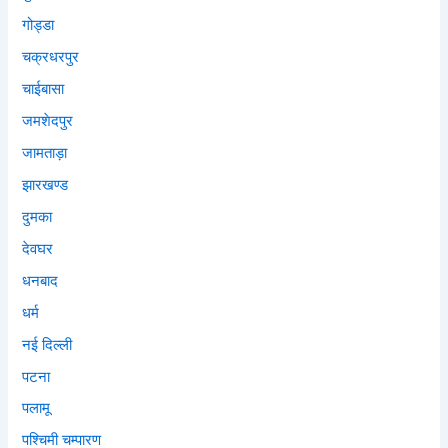
गोड्डा
चक्रधरपुर
चाईबासा
जमशेदपुर
जामताड़ा
झारखण्ड
दुमका
देवघर
धनबाद
धर्म
नई दिल्ली
पटना
पलामू
पश्चिमी चम्पारण