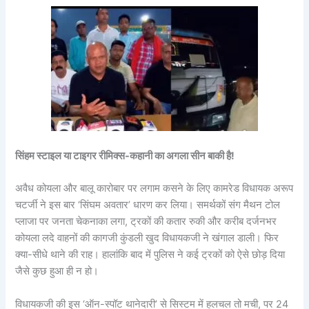
सिंहम स्टाइल या टाइगर रीमिक्स-कहानी का अगला सीन बाकी है!
अवैध कोयला और बालू कारोबार पर लगाम कसने के लिए कामरेड विधायक अरूप
चटर्जी ने इस बार ‘सिंघम अवतार’ धारण कर लिया। समर्थकों संग मैथन टोल
प्लाजा पर जनता चेकनाका लगा, ट्रकों की कतार रुकी और करीब दर्जनभर
कोयला लदे वाहनों की कागजी कुंडली खुद विधायकजी ने खंगाल डाली। फिर
क्या-सीधे थाने की राह। हालांकि बाद में पुलिस ने कई ट्रकों को ऐसे छोड़ दिया
जैसे कुछ हुआ ही न हो।
विधायकजी की इस ‘ऑन-स्पॉट थानेदारी’ से सिस्टम में हलचल तो मची, पर 24