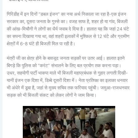
गिरिडीह में इन दिनों “डबल इंजन” का नया अर्थ निकाला जा रहा है-एक इंजन
सरकार का, दूसरा जनता के गुस्से का। वजह साफ है, शहर हो या गांव, बिजली
की आंख-मिचौनी ने लोगों का धैर्य जवाब दे दिया है। हालात यह कि जहां 24 घंटे
का सपना दिखाया गया था, वहां शहरी इलाकों में मुश्किल से 12 घंटे और ग्रामीण
क्षेत्रों में 6-8 घंटे ही बिजली मिल पा रही है।
मंत्री जी का क्षेत्र होने के बावजूद जनता सड़कों पर उतर आई। हालात इतने
बिगड़े कि पुलिस को “करंट” संभालने के लिए बल प्रयोग तक करना पड़ा।
उधर, सहयोगी पार्टी भाकपा माले भी बिजली महाप्रबंधक से गुहार लगाती दिखी-
यानी इंजन एक दिशा में, डिब्बे दूसरी दिशा में। नेता प्रतिपक्ष का इलाका धनवार
भी अंधेरे में डूबा है, जहां से मुख्य सचिव तक फरियाद पहुंची। जमुआ-राजधनवार
सड़क को भी बिजली संकट को लेकर लोगों ने जाम किया।