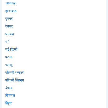
जामताड़ा
झारखण्ड
दुमका
देवघर
धनबाद
धर्म
नई दिल्ली
पटना
पलामू
पश्चिमी चम्पारण
पश्चिमी सिंहभूम
बंगाल
बिज़नस
बिहार