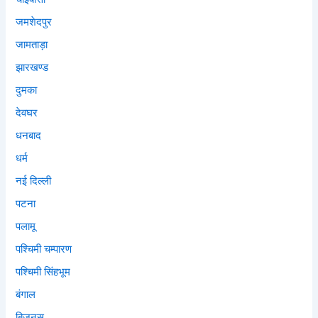
जमशेदपुर
जामताड़ा
झारखण्ड
दुमका
देवघर
धनबाद
धर्म
नई दिल्ली
पटना
पलामू
पश्चिमी चम्पारण
पश्चिमी सिंहभूम
बंगाल
बिज़नस