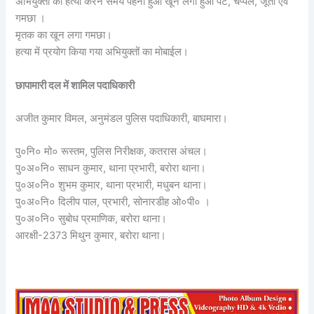
अभियुक्तों का हत्या करने समय पहना हुआ खून लगा हुआ पैंट, चप्पल, जूता एवं
गमछा ।
मृतक का खून लगा गमछा।
हत्या में प्रयोग किया गया अभियुक्तों का मोबाईल।
छापामारी दल में शामिल पदाधिकारी
अजीत कुमार विमल, अनुमंडल पुलिस पदाधिकारी, बाघमारा।
पु०नि० मो० रूस्तम, पुलिस निरीक्षक, कतरास अंचल।
पु०अ०नि० साधन कुमार, थाना प्रभारी, बरोरा थाना।
पु०अ०नि० शुभम कुमार, थाना प्रभारी, मधुबन थाना।
पु०अ०नि० दिलीप पाल, प्रभारी, सोनारडीह ओ०पी० ।
पु०अ०नि० सुबोध प्रमाणिक, बरोरा थाना।
आरक्षी-2373 मिथुन कुमार, बरोरा थाना।