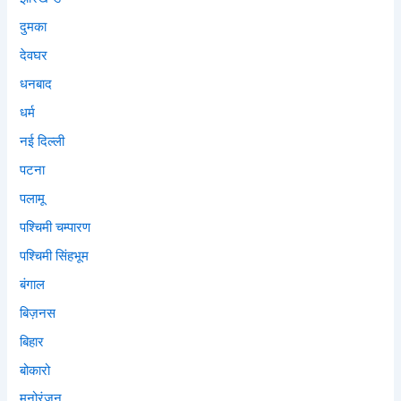
दुमका
देवघर
धनबाद
धर्म
नई दिल्ली
पटना
पलामू
पश्चिमी चम्पारण
पश्चिमी सिंहभूम
बंगाल
बिज़नस
बिहार
बोकारो
मनोरंजन