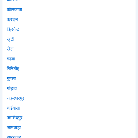
कोलकाता
क्राइम
क्रिकेट
खूंटी
खेल
गढ़वा
गिरिडीह
गुमला
गोड्डा
चक्रधरपुर
चाईबासा
जमशेदपुर
जामताड़ा
झारखण्ड