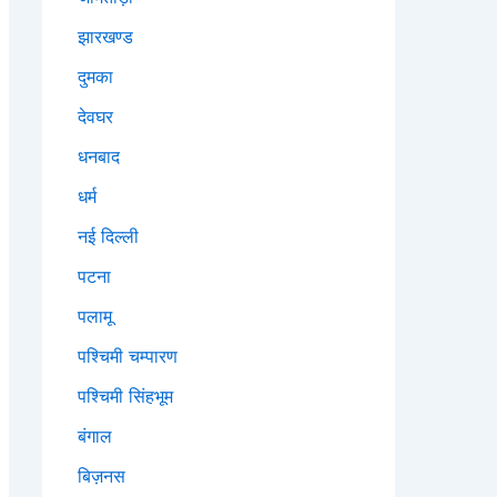
झारखण्ड
दुमका
देवघर
धनबाद
धर्म
नई दिल्ली
पटना
पलामू
पश्चिमी चम्पारण
पश्चिमी सिंहभूम
बंगाल
बिज़नस