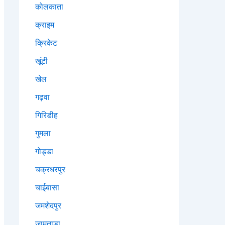
कोलकाता
क्राइम
क्रिकेट
खूंटी
खेल
गढ़वा
गिरिडीह
गुमला
गोड्डा
चक्रधरपुर
चाईबासा
जमशेदपुर
जामताड़ा