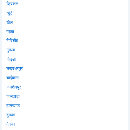
क्रिकेट
खूंटी
खेल
गढ़वा
गिरिडीह
गुमला
गोड्डा
चक्रधरपुर
चाईबासा
जमशेदपुर
जामताड़ा
झारखण्ड
दुमका
देवघर