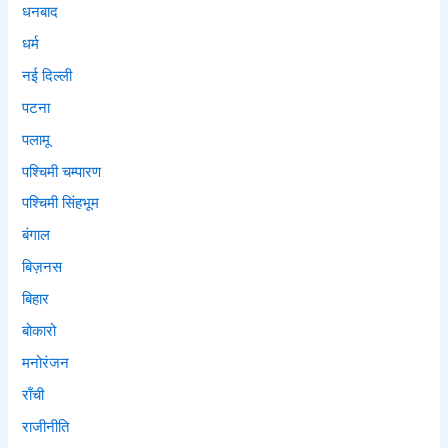
धनबाद
धर्म
नई दिल्ली
पटना
पलामू
पश्चिमी चम्पारण
पश्चिमी सिंहभूम
बंगाल
बिज़नस
बिहार
बोकारो
मनोरंजन
राँची
राजीनीति