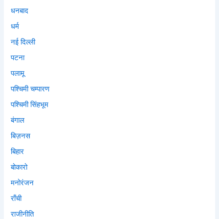
धनबाद
धर्म
नई दिल्ली
पटना
पलामू
पश्चिमी चम्पारण
पश्चिमी सिंहभूम
बंगाल
बिज़नस
बिहार
बोकारो
मनोरंजन
राँची
राजीनीति