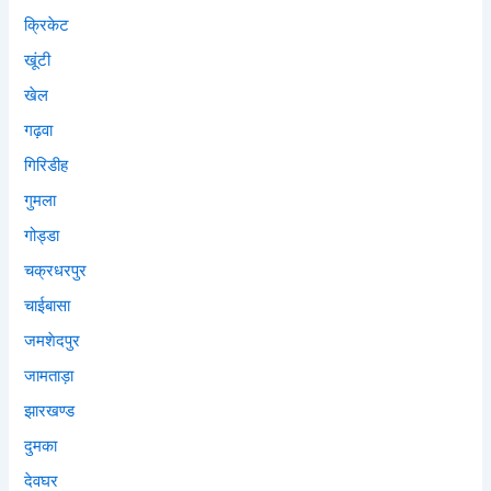
क्रिकेट
खूंटी
खेल
गढ़वा
गिरिडीह
गुमला
गोड्डा
चक्रधरपुर
चाईबासा
जमशेदपुर
जामताड़ा
झारखण्ड
दुमका
देवघर