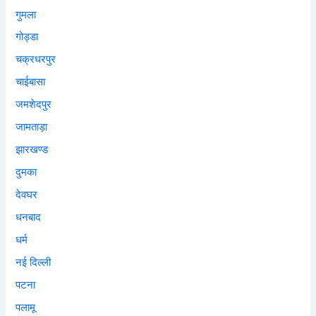
गुमला
गोड्डा
चक्रधरपुर
चाईबासा
जमशेदपुर
जामताड़ा
झारखण्ड
दुमका
देवघर
धनबाद
धर्म
नई दिल्ली
पटना
पलामू