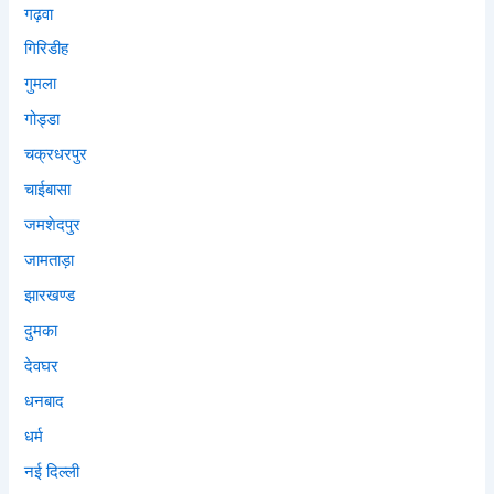
गढ़वा
गिरिडीह
गुमला
गोड्डा
चक्रधरपुर
चाईबासा
जमशेदपुर
जामताड़ा
झारखण्ड
दुमका
देवघर
धनबाद
धर्म
नई दिल्ली