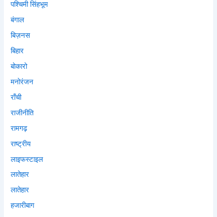
पश्चिमी सिंहभूम
बंगाल
बिज़नस
बिहार
बोकारो
मनोरंजन
राँची
राजीनीति
रामगढ़
राष्ट्रीय
लाइफस्टाइल
लातेहार
लातेहार
हजारीबाग