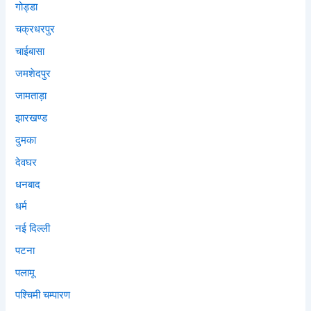
गोड्डा
चक्रधरपुर
चाईबासा
जमशेदपुर
जामताड़ा
झारखण्ड
दुमका
देवघर
धनबाद
धर्म
नई दिल्ली
पटना
पलामू
पश्चिमी चम्पारण