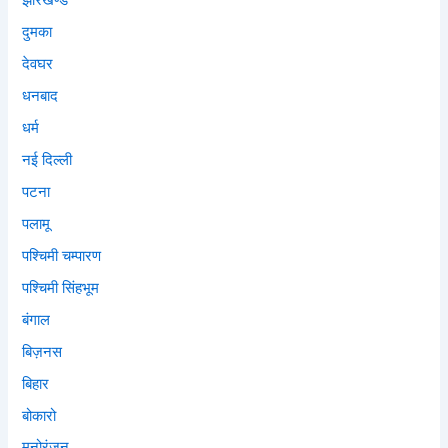
झारखण्ड
दुमका
देवघर
धनबाद
धर्म
नई दिल्ली
पटना
पलामू
पश्चिमी चम्पारण
पश्चिमी सिंहभूम
बंगाल
बिज़नस
बिहार
बोकारो
मनोरंजन