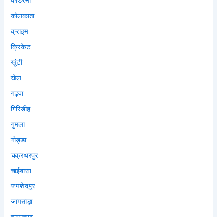
कोडरमा
कोलकाता
क्राइम
क्रिकेट
खूंटी
खेल
गढ़वा
गिरिडीह
गुमला
गोड्डा
चक्रधरपुर
चाईबासा
जमशेदपुर
जामताड़ा