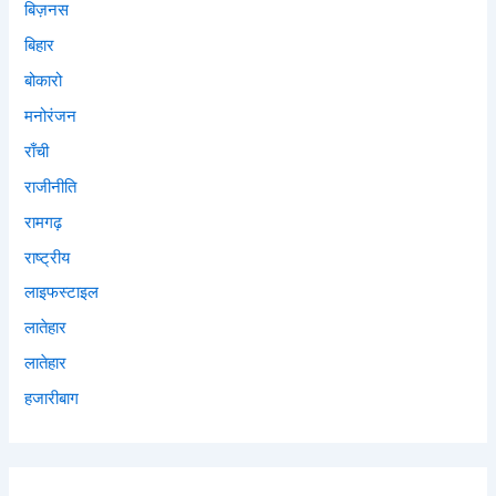
बिज़नस
बिहार
बोकारो
मनोरंजन
राँची
राजीनीति
रामगढ़
राष्ट्रीय
लाइफस्टाइल
लातेहार
लातेहार
हजारीबाग