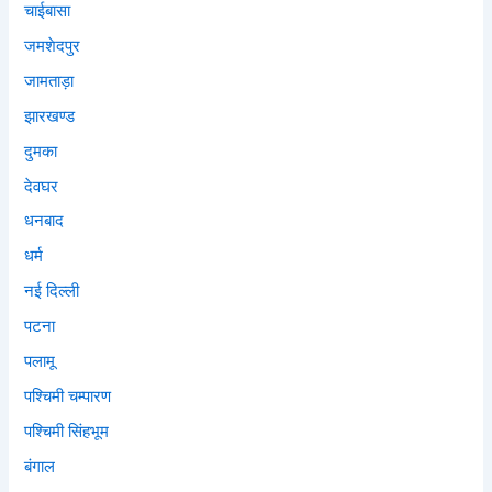
चाईबासा
जमशेदपुर
जामताड़ा
झारखण्ड
दुमका
देवघर
धनबाद
धर्म
नई दिल्ली
पटना
पलामू
पश्चिमी चम्पारण
पश्चिमी सिंहभूम
बंगाल