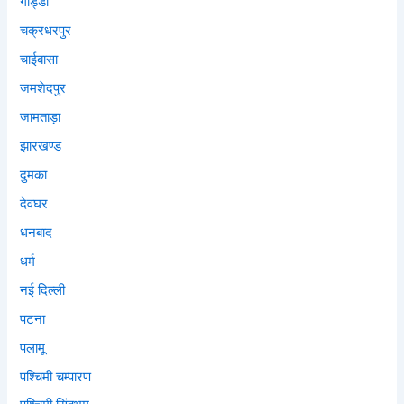
गोड्डा
चक्रधरपुर
चाईबासा
जमशेदपुर
जामताड़ा
झारखण्ड
दुमका
देवघर
धनबाद
धर्म
नई दिल्ली
पटना
पलामू
पश्चिमी चम्पारण