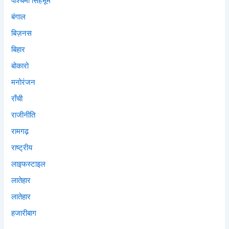
पश्चिमी सिंहभूम
बंगाल
बिज़नस
बिहार
बोकारो
मनोरंजन
राँची
राजीनीति
रामगढ़
राष्ट्रीय
लाइफस्टाइल
लातेहार
लातेहार
हजारीबाग