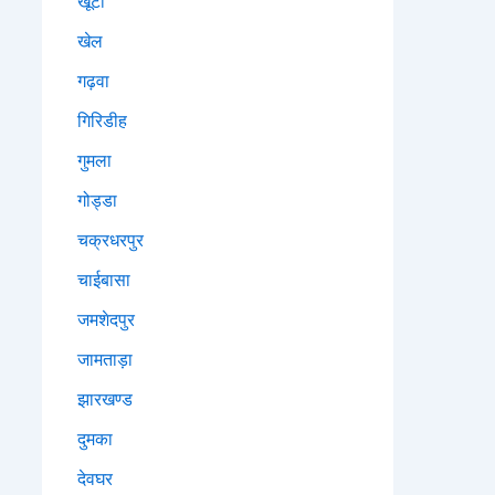
खूंटी
खेल
गढ़वा
गिरिडीह
गुमला
गोड्डा
चक्रधरपुर
चाईबासा
जमशेदपुर
जामताड़ा
झारखण्ड
दुमका
देवघर