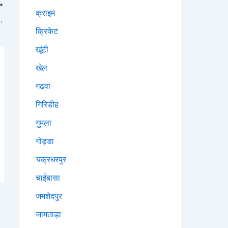
क्राइम
े राष्ट्रीय उपाध्यक्ष उदय प्रताप ने किया सम्मानित
क्रिकेट
खूंटी
खेल
गढ़वा
गिरिडीह
गुमला
गोड्डा
चक्रधरपुर
चाईबासा
जमशेदपुर
जामताड़ा