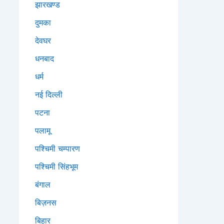
झारखण्ड
दुमका
देवघर
धनबाद
धर्म
नई दिल्ली
पटना
पलामू
पश्चिमी चम्पारण
पश्चिमी सिंहभूम
बंगाल
बिज़नस
बिहार