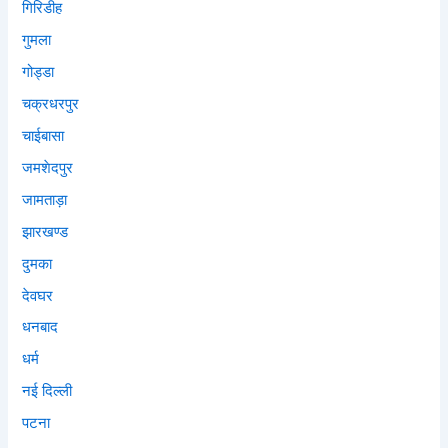
गिरिडीह
गुमला
गोड्डा
चक्रधरपुर
चाईबासा
जमशेदपुर
जामताड़ा
झारखण्ड
दुमका
देवघर
धनबाद
धर्म
नई दिल्ली
पटना