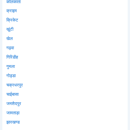
कोलकाता
क्राइम
क्रिकेट
खूंटी
खेल
गढ़वा
गिरिडीह
गुमला
गोड्डा
चक्रधरपुर
चाईबासा
जमशेदपुर
जामताड़ा
झारखण्ड