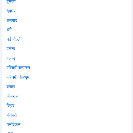
दुमका
देवघर
धनबाद
धर्म
नई दिल्ली
पटना
पलामू
पश्चिमी चम्पारण
पश्चिमी सिंहभूम
बंगाल
बिज़नस
बिहार
बोकारो
मनोरंजन