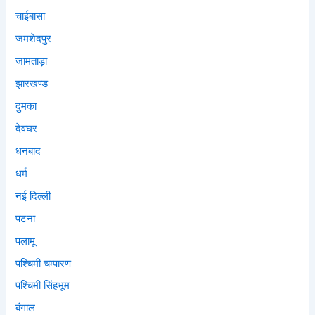
चाईबासा
जमशेदपुर
जामताड़ा
झारखण्ड
दुमका
देवघर
धनबाद
धर्म
नई दिल्ली
पटना
पलामू
पश्चिमी चम्पारण
पश्चिमी सिंहभूम
बंगाल