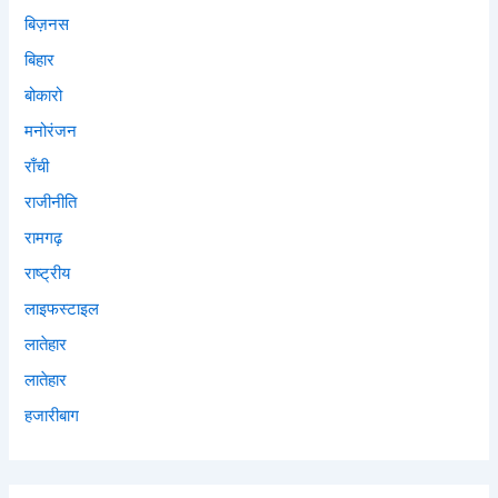
बिज़नस
बिहार
बोकारो
मनोरंजन
राँची
राजीनीति
रामगढ़
राष्ट्रीय
लाइफस्टाइल
लातेहार
लातेहार
हजारीबाग