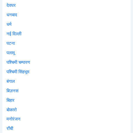
देवघर
धनबाद
धर्म
नई दिल्ली
पटना
पलामू
पश्चिमी चम्पारण
पश्चिमी सिंहभूम
बंगाल
बिज़नस
बिहार
बोकारो
मनोरंजन
राँची