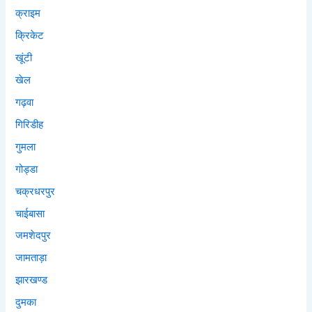
क्राइम
क्रिकेट
खूंटी
खेल
गढ़वा
गिरिडीह
गुमला
गोड्डा
चक्रधरपुर
चाईबासा
जमशेदपुर
जामताड़ा
झारखण्ड
दुमका