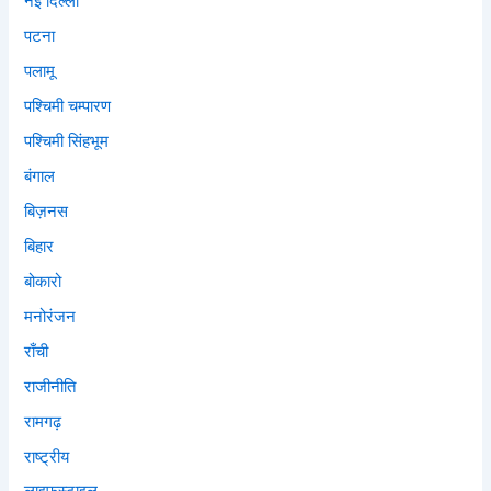
नई दिल्ली
पटना
पलामू
पश्चिमी चम्पारण
पश्चिमी सिंहभूम
बंगाल
बिज़नस
बिहार
बोकारो
मनोरंजन
राँची
राजीनीति
रामगढ़
राष्ट्रीय