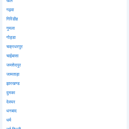
खेल
गढ़वा
गिरिडीह
गुमला
गोड्डा
चक्रधरपुर
चाईबासा
जमशेदपुर
जामताड़ा
झारखण्ड
दुमका
देवघर
धनबाद
धर्म