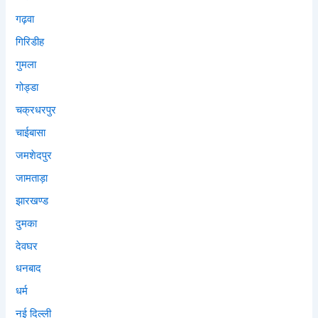
गढ़वा
गिरिडीह
गुमला
गोड्डा
चक्रधरपुर
चाईबासा
जमशेदपुर
जामताड़ा
झारखण्ड
दुमका
देवघर
धनबाद
धर्म
नई दिल्ली