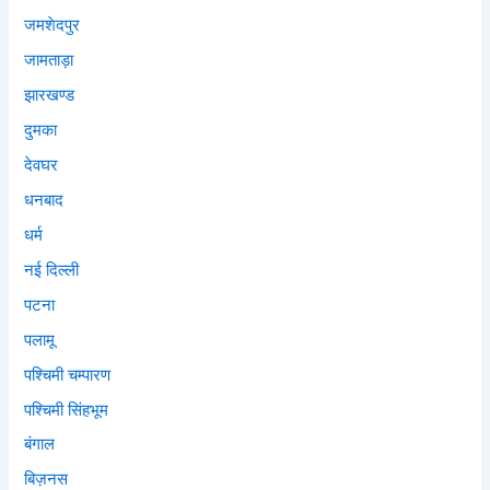
जमशेदपुर
जामताड़ा
झारखण्ड
दुमका
देवघर
धनबाद
धर्म
नई दिल्ली
पटना
पलामू
पश्चिमी चम्पारण
पश्चिमी सिंहभूम
बंगाल
बिज़नस