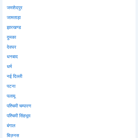
जमशेदपुर
जामताड़ा
झारखण्ड
दुमका
देवघर
धनबाद
धर्म
नई दिल्ली
पटना
पलामू
पश्चिमी चम्पारण
पश्चिमी सिंहभूम
बंगाल
बिज़नस