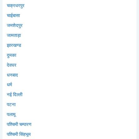
चक्रधरपुर
चाईबासा
जमशेदपुर
जामताड़ा
झारखण्ड
दुमका
देवघर
धनबाद
धर्म
नई दिल्ली
पटना
पलामू
पश्चिमी चम्पारण
पश्चिमी सिंहभूम