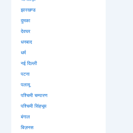
झारखण्ड
दुमका
देवघर
धनबाद
धर्म
नई दिल्ली
पटना
पलामू
पश्चिमी चम्पारण
पश्चिमी सिंहभूम
बंगाल
बिज़नस