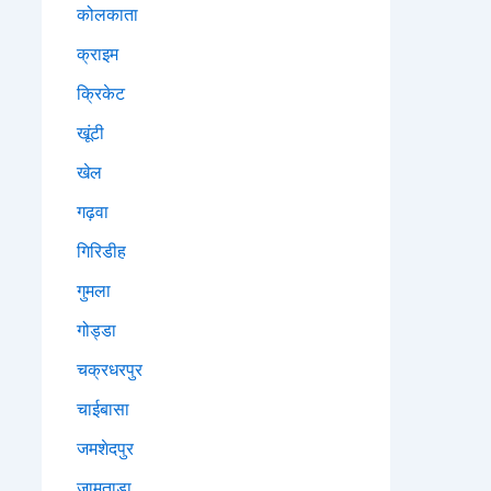
कोलकाता
क्राइम
क्रिकेट
खूंटी
खेल
गढ़वा
गिरिडीह
गुमला
गोड्डा
चक्रधरपुर
चाईबासा
जमशेदपुर
जामताड़ा