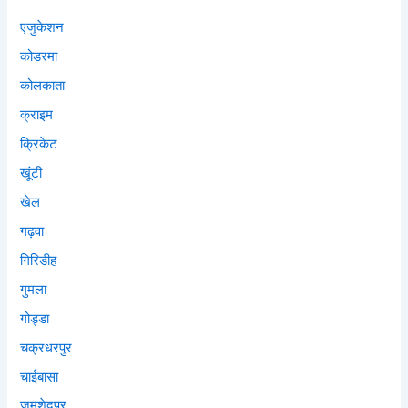
एजुकेशन
कोडरमा
कोलकाता
क्राइम
क्रिकेट
खूंटी
खेल
गढ़वा
गिरिडीह
गुमला
गोड्डा
चक्रधरपुर
चाईबासा
जमशेदपुर