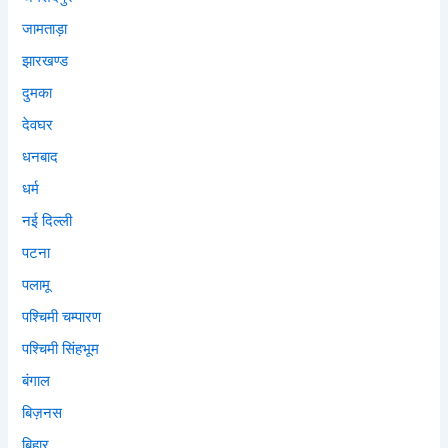
जामताड़ा
झारखण्ड
दुमका
देवघर
धनबाद
धर्म
नई दिल्ली
पटना
पलामू
पश्चिमी चम्पारण
पश्चिमी सिंहभूम
बंगाल
बिज़नस
बिहार